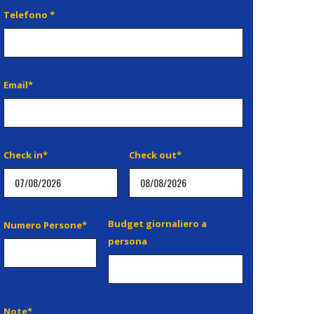
Telefono *
Email*
Check in*
Check out*
Budget giornaliero a
Numero Persone*
persona
Note*