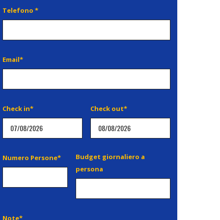
Telefono *
Email*
Check in*
Check out*
Budget giornaliero a
Numero Persone*
persona
Note*